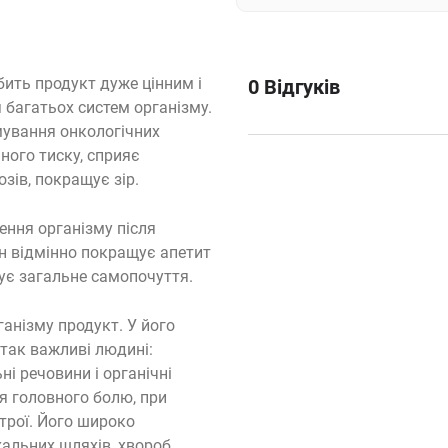
бить продукт дуже цінним і
0
Відгуків
багатьох систем організму.
ування онкологічних
ного тиску, сприяє
озів, покращує зір.
ення організму після
ін відмінно покращує апетит
щує загальне самопочуття.
ганізму продукт. У його
 так важливі людині:
ні речовини і органічні
я головного болю, при
трої. Його широко
альних шляхів, хвороб