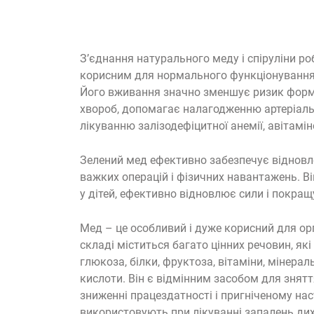
З’єднання натурального меду і спіруліни ро
корисним для нормального функціонування 
Його вживання значно зменшує ризик форм
хвороб, допомагає налагодженню артеріаль
лікуванню залізодефіцитної анемії, авітамін
Зелений мед ефективно забезпечує відновл
важких операцій і фізичних навантажень. В
у дітей, ефективно відновлює сили і покра
Мед – це особливий і дуже корисний для ор
складі міститься багато цінних речовин, які
глюкоза, білки, фруктоза, вітаміни, мінераль
кислоти. Він є відмінним засобом для знятт
зниженні працездатності і пригніченому нас
використовують при лікуванні запалень дих