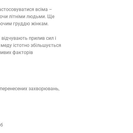
застосовуватися всіма –
чуючи літніми людьми. Ще
дуючим груддю жінкам.
 відчувають прилив сил і
 меду істотно збільшується
ливих факторів
 перенесених захворювань,
об