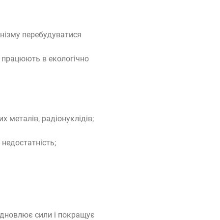
анізму перебудуватися
о працюють в екологічно
х металів, радіонуклідів;
недостатність;
відновлює сили і покращує