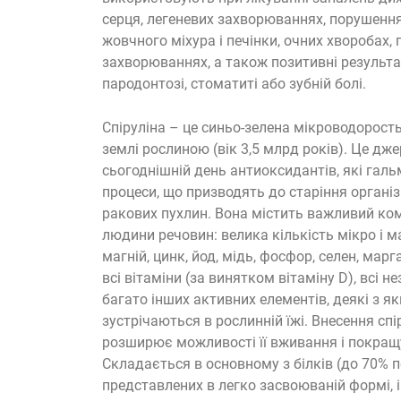
серця, легеневих захворюваннях, порушенн
жовчного міхура і печінки, очних хворобах, 
захворюваннях, а також позитивні результа
пародонтозі, стоматиті або зубній болі.
Спіруліна – це синьо-зелена мікроводорост
землі рослиною (вік 3,5 млрд років). Це дж
сьогоднішній день антиоксидантів, які га
процеси, що призводять до старіння органі
ракових пухлин. Вона містить важливий ком
людини речовин: велика кількість мікро і м
магній, цинк, йод, мідь, фосфор, селен, марг
всі вітаміни (за винятком вітаміну D), всі н
багато інших активних елементів, деякі з я
зустрічаються в рослинній їжі. Внесення сп
розширює можливості її вживання і покращу
Складається в основному з білків (до 70% по
представлених в легко засвоюваній формі, і