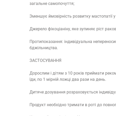
загальне самопочуття;
Зменшує ймовірність розвитку мастопатії у
Джерело фікоціаніну, яке зупиняє ріст раков
Протипоказання: індивідуальна непереноси
бджільництва.
ЗАСТОСУВАННЯ
Дорослим і дітям з 10 років приймати реко
їди, по 1 мірній ложці два рази на день.
Дитяче дозування розраховується індивіду
Продукт необхідно тримати в роті до повно