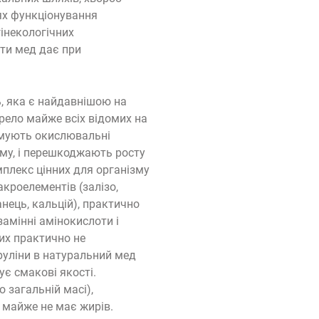
ях функціонування
гінекологічних
ти мед дає при
ь, яка є найдавнішою на
ерело майже всіх відомих на
льмують окислювальні
зму, і перешкоджають росту
плекс цінних для організму
акроелементів (залізо,
анець, кальцій), практично
езамінні амінокислоти і
ких практично не
іруліни в натуральний мед
є смакові якості.
 загальній масі),
 майже не має жирів.