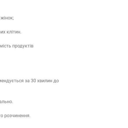
 жінок;
их клітин.
мість продуктів
мендується за 30 хвилин до
ально.
го розчинення.