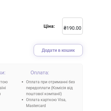
Ціна:
₴
190.00
Додати в кошик
и:
Оплата:
штою
Оплата при отриманні без
їні
передоплати (Комісія від
я
поштової компанії)
Оплата карткою Visa,
Mastercard