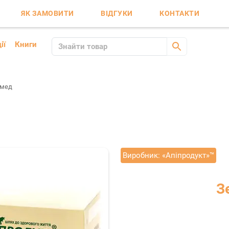
ЯК ЗАМОВИТИ
ВІДГУКИ
КОНТАКТИ
ії
Книги
 мед
Виробник:
«Апіпродукт»™
З