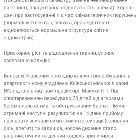
(токсикоз першого семестру, звичне невиношування
вагітності, плацентарна недостатність, анемія). Хороші
дані при застосуванні під час клімактеричних порушень
(нормалізується сон, психіка, працездатність,
відновлюється нормальна структура клітин
ендометрію).
Прискорює ріст та відновлення тканин, сприяє
засвоєнню кальцію.
Бальзам «Галерин» проходив клінічні випробування в
алергологічному відділенні Київської міської лікарні
№2 під керівництвом професора Макухи Н.Т. Під
спостереженням перебувало 20 дітей з діагнозами
бронхіальна астма та обструктивний бронхіт. Були
отримані наступні результати: на 14 день прийому
препарату зникали симптоми інтоксикації (головний
біль, апетит) та задишка, носове дихання стало
вільним, нічний та денний кашель припинився.