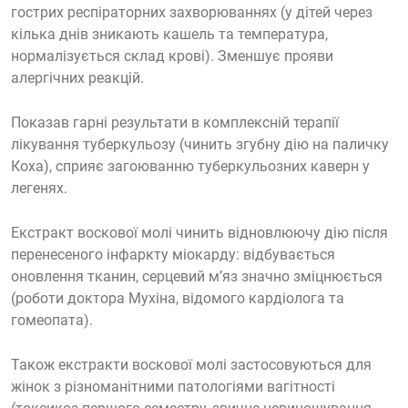
гострих респіраторних захворюваннях (у дітей через
кілька днів зникають кашель та температура,
нормалізується склад крові). Зменшує прояви
алергічних реакцій.
Показав гарні результати в комплексній терапії
лікування туберкульозу (чинить згубну дію на паличку
Коха), сприяє загоюванню туберкульозних каверн у
легенях.
Екстракт воскової молі чинить відновлюючу дію після
перенесеного інфаркту міокарду: відбувається
оновлення тканин, серцевий м’яз значно зміцнюється
(роботи доктора Мухіна, відомого кардіолога та
гомеопата).
Також екстракти воскової молі застосовуються для
жінок з різноманітними патологіями вагітності