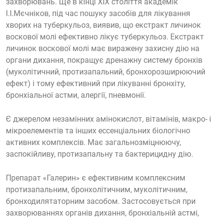
захворювань. Ще в кінці XIX століття академік
І.І.Мєчніков, під час пошуку засобів для лікування
хворих на туберкульоз, виявив, що екстракт личинок
воскової молі ефективно лікує туберкульоз. Екстракт
личинок воскової молі має виражену захисну дію на
органи дихання, покращує дренажну систему бронхів
(муколітичний, протизапальний, бронхорозширюючий
ефект) і тому ефективний при лікуванні бронхіту,
бронхіальної астми, алергії, пневмонії.
Є джерелом незамінних амінокислот, вітамінів, макро- і
мікроелементів та інших ессенціальних біологічно
активних комплексів. Має загальнозміцнюючу,
заспокійливу, протизапальну та бактерицидну дію.
Препарат «Галерин» є ефективним комплексним
протизапальним, бронхолітичним, муколітичним,
бронходилятаторним засобом. Застосовується при
захворюваннях органів дихання, бронхіальній астмі,