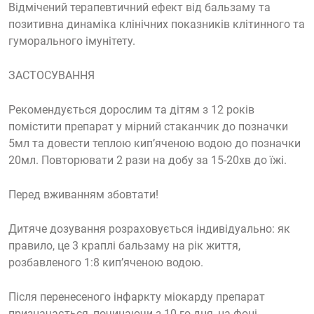
Відмічений терапевтичний ефект від бальзаму та
позитивна динаміка клінічних показників клітинного та
гуморального імунітету.
ЗАСТОСУВАННЯ
Рекомендується дорослим та дітям з 12 років
помістити препарат у мірний стаканчик до позначки
5мл та довести теплою кип’яченою водою до позначки
20мл. Повторювати 2 рази на добу за 15-20хв до їжі.
Перед вживанням збовтати!
Дитяче дозування розраховується індивідуально: як
правило, це 3 краплі бальзаму на рік життя,
розбавленого 1:8 кип’яченою водою.
Після перенесеного інфаркту міокарду препарат
призначається, починаючи з 10-го дня, на фоні