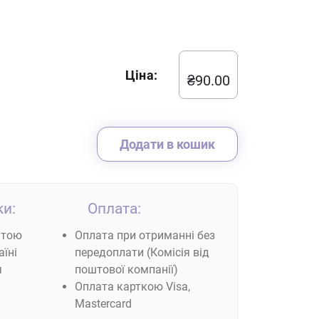
Ціна:
₴
90.00
Додати в кошик
и:
Оплата:
штою
Оплата при отриманні без
їні
передоплати (Комісія від
я
поштової компанії)
Оплата карткою Visa,
Mastercard