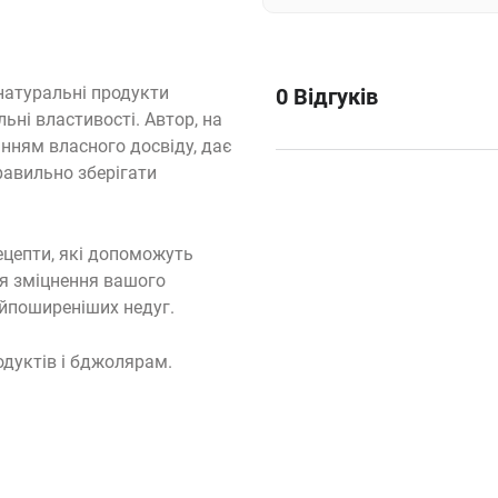
 натуральні продукти
0
Відгуків
льні властивості. Автор, на
анням власного досвіду, дає
равильно зберігати
ецепти, які допоможуть
я зміцнення вашого
айпоширеніших недуг.
дуктів і бджолярам.