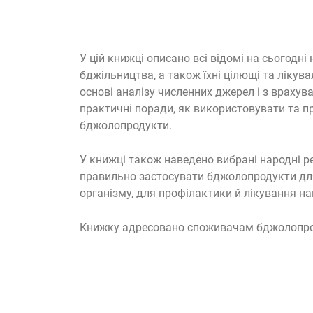
У цій книжці описано всі відомі на сьогодні
бджільництва, а також їхні цілющі та лікува
основі аналізу численних джерел і з врахув
практичні поради, як використовувати та п
бджолопродукти.
У книжці також наведено вибрані народні р
правильно застосувати бджолопродукти дл
організму, для профілактики й лікування н
Книжку адресовано споживачам бджолопро