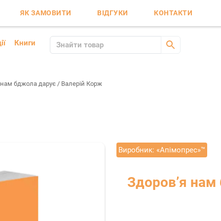
ЯК ЗАМОВИТИ
ВІДГУКИ
КОНТАКТИ
ії
Книги
 нам бджола дарує / Валерій Корж
Виробник:
«Апімопрес»™
Здоров’я нам 